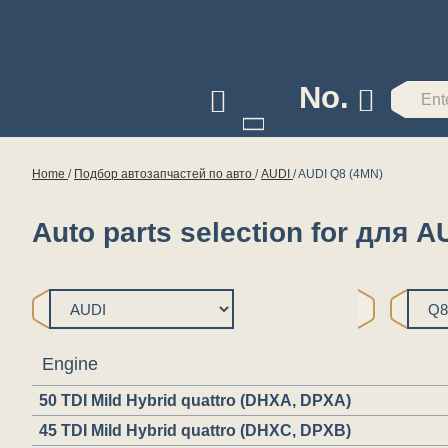
No.
Home
/
Подбор автозапчастей по авто
/
AUDI
/
AUDI Q8 (4MN)
Auto parts selection for для 
Engine
50 TDI Mild Hybrid quattro (DHXA, DPXA)
45 TDI Mild Hybrid quattro (DHXC, DPXB)