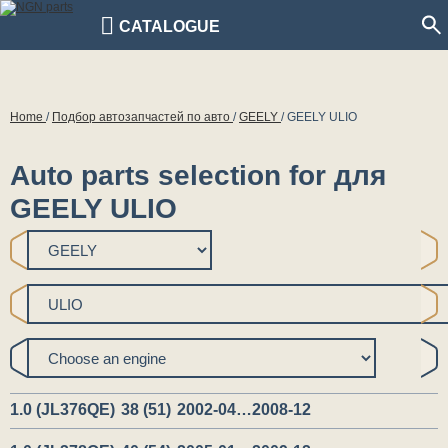
CATALOGUE
Home
/
Подбор автозапчастей по авто
/
GEELY
/
GEELY ULIO
Auto parts selection for для
GEELY ULIO
1.0 (JL376QE)
38 (51)
2002-04…2008-12