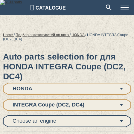
CATALOGUE
Home
/
Подбор автозапчастей по авто
/
HONDA
/
HONDA INTEGRA Coupe
(DC2, DC4)
Auto parts selection for для
HONDA INTEGRA Coupe (DC2,
DC4)
HONDA
INTEGRA Coupe (DC2, DC4)
Choose an engine