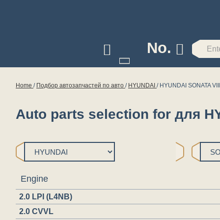
No.
Home
/
Подбор автозапчастей по авто
/
HYUNDAI
/
HYUNDAI SONATA VIII
Auto parts selection for для 
Engine
2.0 LPI (L4NB)
2.0 CVVL