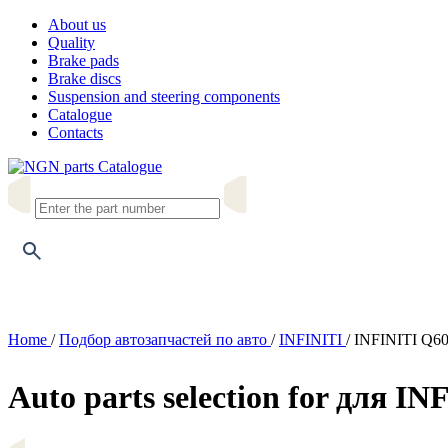
About us
Quality
Brake pads
Brake discs
Suspension and steering components
Catalogue
Contacts
Catalogue
Home
/
Подбор автозапчастей по авто
/
INFINITI
/
INFINITI Q60 
Auto parts selection for для I