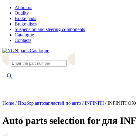
About us
Quality
Brake pads
Brake discs
Suspension and steering components
Catalogue
Contacts
Catalogue
Home
/
Подбор автозапчастей по авто
/
INFINITI
/
INFINITI QX
Auto parts selection for для I