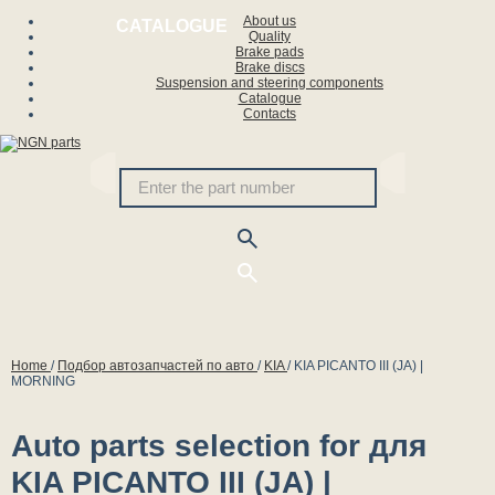
About us
CATALOGUE
Quality
Brake pads
Brake discs
Suspension and steering components
Catalogue
Contacts
Home
/
Подбор автозапчастей по авто
/
KIA
/
KIA PICANTO III (JA) |
MORNING
Auto parts selection for для
KIA PICANTO III (JA) |