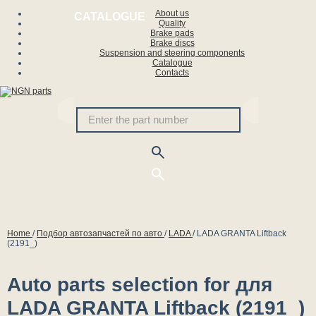
About us
CATALOGUE
Quality
Brake pads
Brake discs
Suspension and steering components
Catalogue
Contacts
Home
/
Подбор автозапчастей по авто
/
LADA
/
LADA GRANTA Liftback
(2191_)
Auto parts selection for для
LADA GRANTA Liftback (2191_)