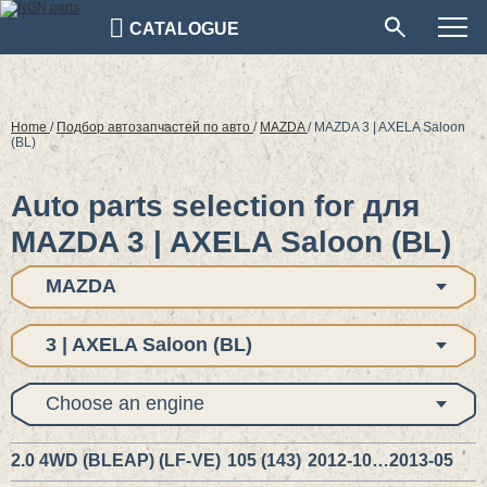
CATALOGUE
Home
/
Подбор автозапчастей по авто
/
MAZDA
/
MAZDA 3 | AXELA Saloon
(BL)
Auto parts selection for для
MAZDA 3 | AXELA Saloon (BL)
MAZDA
3 | AXELA Saloon (BL)
Choose an engine
2.0 4WD (BLEAP) (LF-VE)
105 (143)
2012-10…2013-05