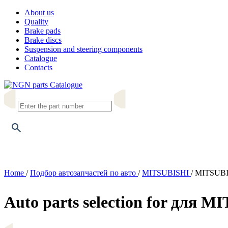
About us
Quality
Brake pads
Brake discs
Suspension and steering components
Catalogue
Contacts
Catalogue
Home
/
Подбор автозапчастей по авто
/
MITSUBISHI
/
MITSUBIS
Auto parts selection for для