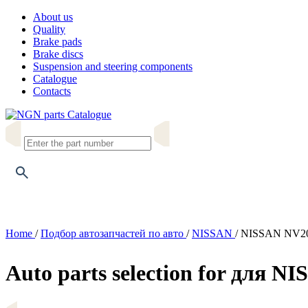
About us
Quality
Brake pads
Brake discs
Suspension and steering components
Catalogue
Contacts
Catalogue
Home
/
Подбор автозапчастей по авто
/
NISSAN
/
NISSAN NV20
Auto parts selection for для 