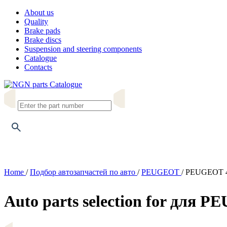
About us
Quality
Brake pads
Brake discs
Suspension and steering components
Catalogue
Contacts
Catalogue
Home
/
Подбор автозапчастей по авто
/
PEUGEOT
/
PEUGEOT 405
Auto parts selection for для P