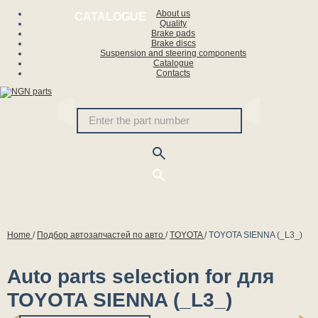
About us
CATALOGUE
Quality
Brake pads
Brake discs
Suspension and steering components
Catalogue
Contacts
Home
/
Подбор автозапчастей по авто
/
TOYOTA
/
TOYOTA SIENNA (_L3_)
Auto parts selection for для
TOYOTA SIENNA (_L3_)