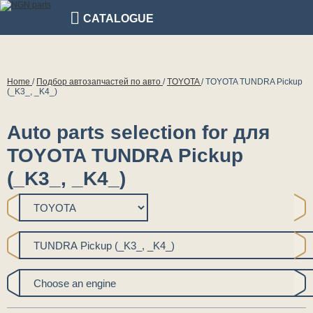
CATALOGUE
Home
/
Подбор автозапчастей по авто
/
TOYOTA
/
TOYOTA TUNDRA Pickup
(_K3_, _K4_)
Auto parts selection for для
TOYOTA TUNDRA Pickup
(_K3_, _K4_)