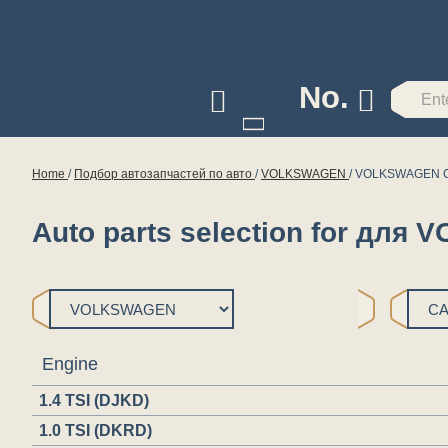
No.
Home
/
Подбор автозапчастей по авто
/
VOLKSWAGEN
/
VOLKSWAGEN C
Auto parts selection for д
Engine
1.4 TSI (DJKD)
1.0 TSI (DKRD)